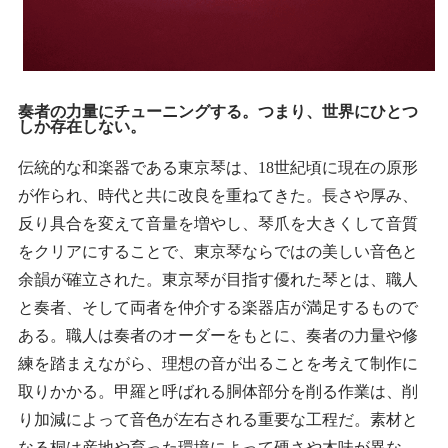
奏者の力量にチューニングする。つまり、世界にひとつ
しか存在しない。
伝統的な和楽器である東京琴は、18世紀頃に現在の原形
が作られ、時代と共に改良を重ねてきた。長さや厚み、
反り具合を変えて音量を増やし、琴爪を大きくして音質
をクリアにすることで、東京琴ならではの美しい音色と
余韻が確立された。東京琴が目指す優れた琴とは、職人
と奏者、そして両者を仲介する楽器店が満足するもので
ある。職人は奏者のオーダーをもとに、奏者の力量や修
練を踏まえながら、理想の音が出ることを考えて制作に
取りかかる。甲羅と呼ばれる胴体部分を削る作業は、削
り加減によって音色が左右される重要な工程だ。素材と
なる桐は産地や育った環境によって硬さや木味が異な