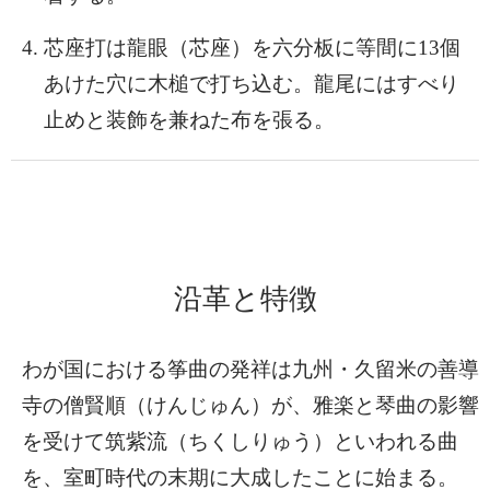
芯座打は龍眼（芯座）を六分板に等間に13個
あけた穴に木槌で打ち込む。龍尾にはすべり
止めと装飾を兼ねた布を張る。
沿革と特徴
わが国における筝曲の発祥は九州・久留米の善導
寺の僧賢順（けんじゅん）が、雅楽と琴曲の影響
を受けて筑紫流（ちくしりゅう）といわれる曲
を、室町時代の末期に大成したことに始まる。