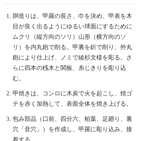
胴造りは、甲羅の長さ、巾を決め、甲表を木
目が良く出るようにゆるい球面にするために
ムクリ（縦方向のソリ）山形（横方向のソ
リ）を内丸鉋で削る。甲裏を釿で削り、外丸
鉋により仕上げ、ノミで綾杉文様を彫る。さ
らに四本の桟木と関板、糸じきりを彫り込
む。
甲焼きは、コンロに木炭で火を起こし、焼ゴ
テを赤く加熱して、表面全体を焼き上げる。
包み部品（口前、四分六、柏葉、足廻り、裏
穴「音穴」）を作成し、甲羅に彫り込み、接
着する。